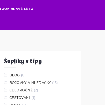
BOOK HRAVÉ LÉTO
Šuplíky s tipy
BLOG
(8)
BOJOVKY A HLEDAČKY
(15)
CELOROČNĚ
(2)
CESTOVÁNÍ
(1)