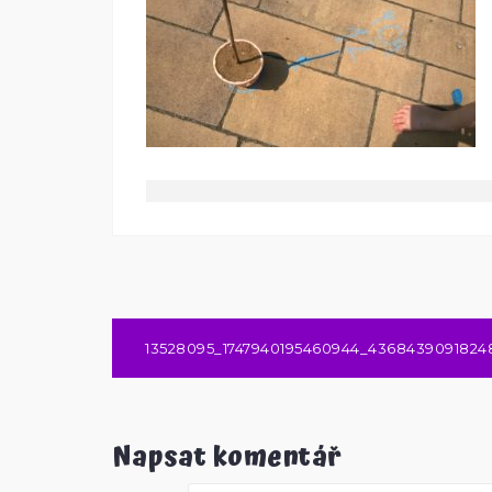
Navigace
13528095_1747940195460944_4368439091824
pro
příspěvek
Napsat komentář