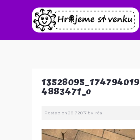
Skip
to
content
13528095_17479401
4883471_o
Posted on
28.7.2017
by
Irča