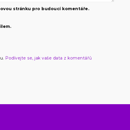
ebovou stránku pro budoucí komentáře.
ilem.
mu.
Podívejte se, jak vaše data z komentářů