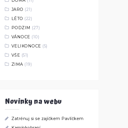
DOMA
(11)
JARO
(21)
LÉTO
(22)
PODZIM
(27)
VÁNOCE
(10)
VELIKONOCE
(5)
VŠE
(51)
ZIMA
(19)
Novinky na webu
Zatrénuj si se zajíčkem Pavlíčkem
Kamínkohraní