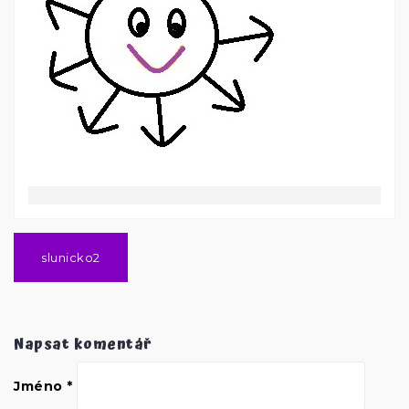
Navigace
pro
slunicko2
příspěvek
Napsat komentář
Jméno
*